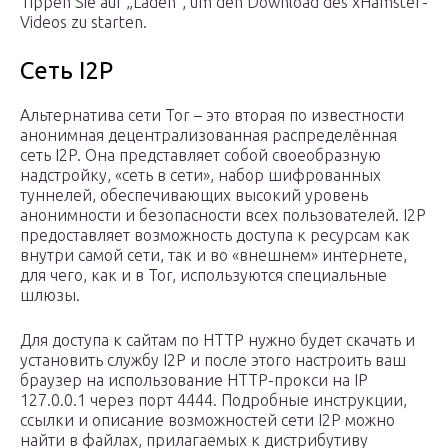
Tippen Sie auf „Laden“, um den Download des xHamster-
Videos zu starten.
Сеть I2P
Альтернатива сети Tor – это вторая по известности
анонимная децентрализованная распределённая
сеть I2P. Она представляет собой своеобразную
надстройку, «сеть в сети», набор шифрованных
туннелей, обеспечивающих высокий уровень
анонимности и безопасности всех пользователей. I2P
предоставляет возможность доступа к ресурсам как
внутри самой сети, так и во «внешнем» интернете,
для чего, как и в Tor, используются специальные
шлюзы.
Для доступа к сайтам по HTTP нужно будет скачать и
установить службу I2P и после этого настроить ваш
браузер на использование HTTP-прокси на IP
127.0.0.1 через порт 4444. Подробные инструкции,
ссылки и описание возможностей сети I2P можно
найти в файлах, прилагаемых к дистрибутиву