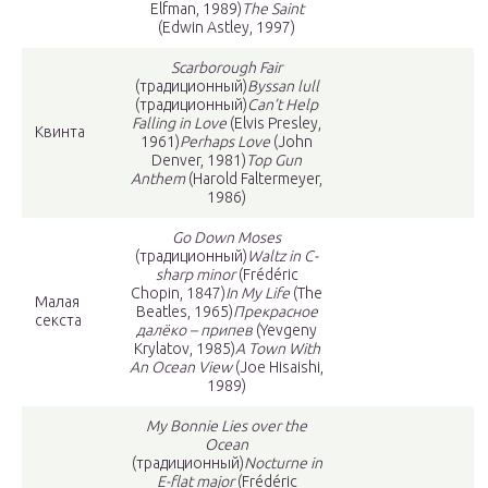
Elfman, 1989)
The Saint
(Edwin Astley, 1997)
Scarborough Fair
(традиционный)
Byssan lull
(традиционный)
Can’t Help
Falling in Love
(Elvis Presley,
Квинта
1961)
Perhaps Love
(John
Denver, 1981)
Top Gun
Anthem
(Harold Faltermeyer,
1986)
Go Down Moses
(традиционный)
Waltz in C-
sharp minor
(Frédéric
Chopin, 1847)
In My Life
(The
Малая
Beatles, 1965)
Прекрасное
секста
далёко – припев
(Yevgeny
Krylatov, 1985)
A Town With
An Ocean View
(Joe Hisaishi,
1989)
My Bonnie Lies over the
Ocean
(традиционный)
Nocturne in
E-flat major
(Frédéric