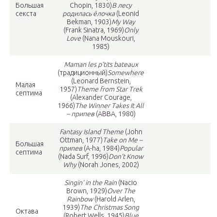
Большая
Chopin, 1830)
В лесу
секста
родилась ёлочка
(Leonid
Bekman, 1903)
My Way
(Frank Sinatra, 1969)
Only
Love
(Nana Mouskouri,
1985)
Maman les p’tits bateaux
(традиционный)
Somewhere
(Leonard Bernstein,
Малая
1957)
Theme from Star Trek
септима
(Alexander Courage,
1966)
The Winner Takes It All
– припев
(ABBA, 1980)
Fantasy Island Theme
(John
Ottman, 1977)
Take on Me –
Большая
припев
(A-ha, 1984)
Popular
септима
(Nada Surf, 1996)
Don’t Know
Why
(Norah Jones, 2002)
Singin’ in the Rain
(Nacio
Brown, 1929)
Over The
Rainbow
(Harold Arlen,
1939)
The Christmas Song
Октава
(Robert Wells, 1945)
Blue