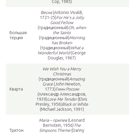
Cop, 1985)
Весна
(Antonio Vivaldi,
1721-25)
For He’s a Jolly
Good Fellow
(традиционный)
Oh, when
Большая
the Saints
терция
(традиционный)
Morning
has Broken
(традиционный)
What a
Wonderful World
(George
Douglas, 1967)
We Wish You a Merry
Christmas
(традиционный)
Amazing
Grace
(John Newton,
Кварта
1773)
Гимн России
(Александр Александров,
1939)
Love Me Tender
(Elvis
Presley, 1956)
Black or White
(Michael Jackson, 1991)
Maria – припев
(Leonard
Bernstein, 1956)
The
Тритон
Simpsons Theme
(Danny