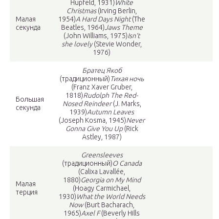
Hupfeld, 1931)
White
Christmas
(Irving Berlin,
Малая
1954)
A Hard Days Night
(The
секунда
Beatles, 1964)
Jaws Theme
(John Williams, 1975)
Isn’t
she lovely
(Stevie Wonder,
1976)
Братец Якоб
(традиционный)
Тихая ночь
(Franz Xaver Gruber,
1818)
Rudolph The Red-
Большая
Nosed Reindeer
(J. Marks,
секунда
1939)
Autumn Leaves
(Joseph Kosma, 1945)
Never
Gonna Give You Up
(Rick
Astley, 1987)
Greensleeves
(традиционный)
O Canada
(Calixa Lavallée,
1880)
Georgia on My Mind
Малая
(Hoagy Carmichael,
терция
1930)
What the World Needs
Now
(Burt Bacharach,
1965)
Axel F
(Beverly Hills