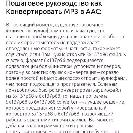
Пошаговое руководство как
Конвертировать MP3 в AAC:
В настоящий момент, существует огромное
количество аудиоформатов, и зачастую, это
становится проблемой для пользователей, особенно
если их проигрыватель не поддерживает
определенные форматы. В частности, такое может
случиться, если Вам нужно открыть 5x137p96 файл. К
счастью, формат 6x137p96 поддерживается
подавляющим большинством устройств и плееров,
поэтому во многих случаях конвертация – гораздо
более простой и быстрый способ открыть аудиофайл,
чем поиск подходящего проигрывателя. Если вам
понадобилось быстро сконвертировать аудиофайл
из 5x137p68 в 6x137p68, то, наша программа
5x137p68 to 6x137p68 converter — лучшее решение,
которое представляет собой универсальный
конвертор 5x137p68 в 6x137p68, позволяющий
работать с разными типами файлов. Вы можете
добавлять в программу треки простым
перетаскиванием. Все, что от вас потребуется – это