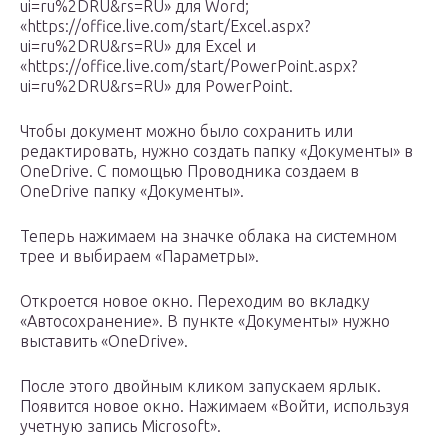
ui=ru%2DRU&rs=RU» для Word;
«https://office.live.com/start/Excel.aspx?
ui=ru%2DRU&rs=RU» для Excel и
«https://office.live.com/start/PowerPoint.aspx?
ui=ru%2DRU&rs=RU» для PowerPoint.
Чтобы документ можно было сохранить или
редактировать, нужно создать папку «Документы» в
OneDrive. С помощью Проводника создаем в
OneDrive папку «Документы».
Теперь нажимаем на значке облака на системном
трее и выбираем «Параметры».
Откроется новое окно. Переходим во вкладку
«Автосохранение». В пункте «Документы» нужно
выставить «OneDrive».
После этого двойным кликом запускаем ярлык.
Появится новое окно. Нажимаем «Войти, используя
учетную запись Microsoft».