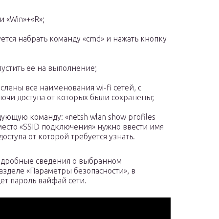
 «Win»+«R»;
ется набрать команду «cmd» и нажать кнопку
апустить ее на выполнение;
слены все наименования wi-fi сетей, с
ючи доступа от которых были сохранены;
ующую команду: «netsh wlan show profiles
место «SSID подключения» нужно ввести имя
оступа от которой требуется узнать.
подробные сведения о выбранном
азделе «Параметры безопасности», в
ет пароль вайфай сети.