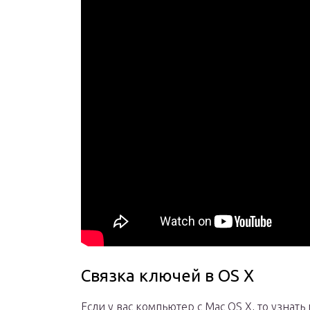
Связка ключей в OS Х
Если у вас компьютер с Mac OS X, то узнат