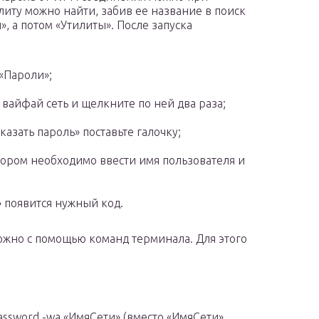
иту можно найти, забив ее название в поиск
», а потом «Утилиты». После запуска
«Пароли»;
вайфай сеть и щелкните по ней два раза;
азать пароль» поставьте галочку;
тором необходимо ввести имя пользователя и
» появится нужный код.
можно с помощью команд терминала. Для этого
-password -wa «ИмяСети» (вместо «ИмяСети»