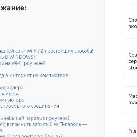
жание:
Сп
вко
ашней сети Wi-Fi? 2 простейших способа!
Соз
оль В WINDOWS?
сер
ь на Wi-Fi роутере?
stu
ода в Интернет на компьютере
ровайдера
овайдера
Mac
 компьютере
mac
еспроводного соединения
ь забытый пароль от роутера?
д вспомнить забытый WiFi-пароль —
а.
File
i-Fi для роутеров Tp-Link?