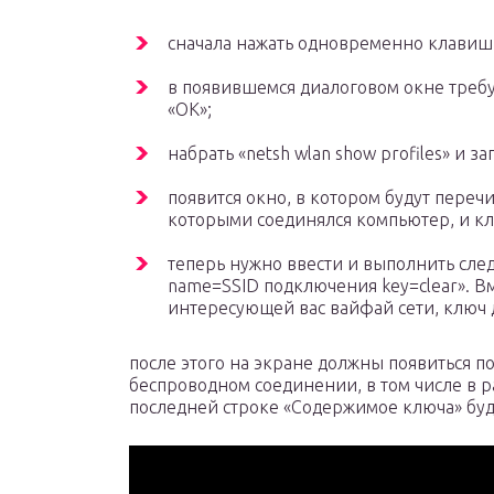
сначала нажать одновременно клавиши
в появившемся диалоговом окне требу
«ОК»;
набрать «netsh wlan show profiles» и з
появится окно, в котором будут перечи
которыми соединялся компьютер, и кл
теперь нужно ввести и выполнить след
name=SSID подключения key=clear». В
интересующей вас вайфай сети, ключ д
после этого на экране должны появиться 
беспроводном соединении, в том числе в р
последней строке «Содержимое ключа» буд