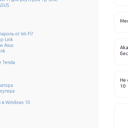
ASUS
Med
ароль от Wi-Fi?
p-Link
х Asus
Aka
ink
бес
е Tenda
Не 
затора
10
роутера
 в Windows 10