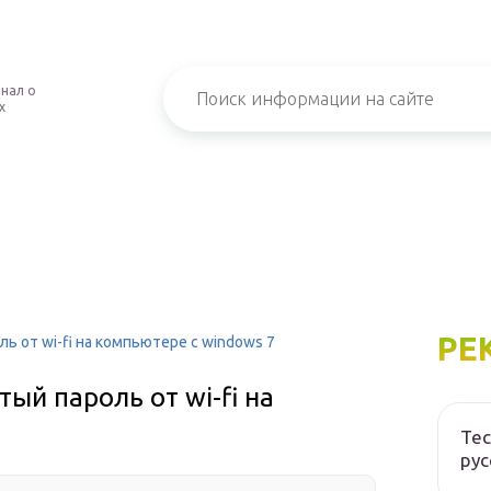
нал о
х
РЕ
ь от wi-fi на компьютере с windows 7
ый пароль от wi-fi на
Tec
рус