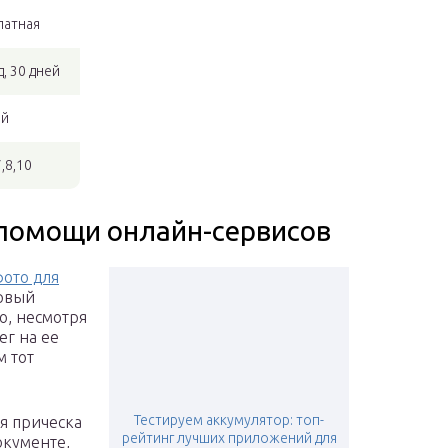
латная
, 30 дней
ий
,8,10
помощи онлайн-сервисов
ото для
ервый
о, несмотря
ег на ее
м тот
Тестируем аккумулятор: топ-
я прическа
рейтинг лучших приложений для
окументе,