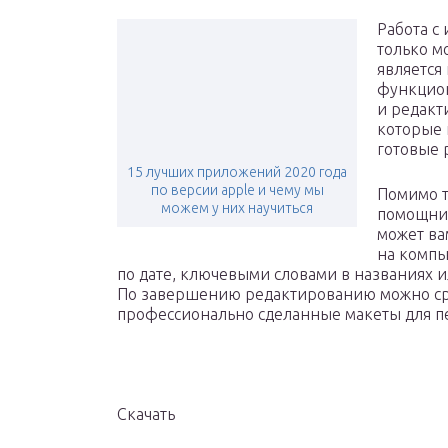
Работа с
только м
является
функцион
и редакт
которые 
готовые 
15 лучших приложений 2020 года
по версии apple и чему мы
Помимо т
можем у них научиться
помощник
может ва
на компь
по дате, ключевыми словами в названиях 
По завершению редактированию можно сра
профессионально сделанные макеты для печ
Скачать