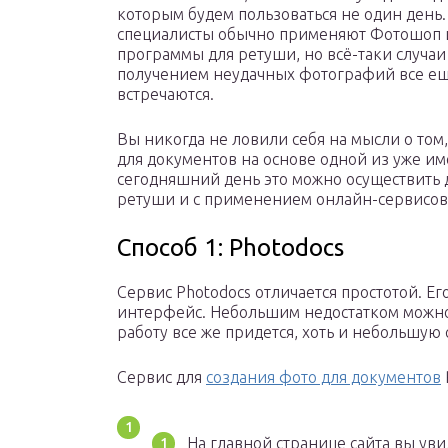
которым будем пользоваться не один день.
специалисты обычно применяют Фотошоп 
программы для ретуши, но всё-таки случаи
получением неудачных фотографий все е
встречаются.
Вы никогда не ловили себя на мысли о том
для документов на основе одной из уже и
сегодняшний день это можно осуществить 
ретуши и с применением онлайн-сервисов
Способ 1: Photodocs
Сервис Photodocs отличается простотой. Е
интерфейс. Небольшим недостатком можно с
работу все же придется, хоть и небольшую 
Сервис для
создания фото для документов
На главной странице сайта вы уви