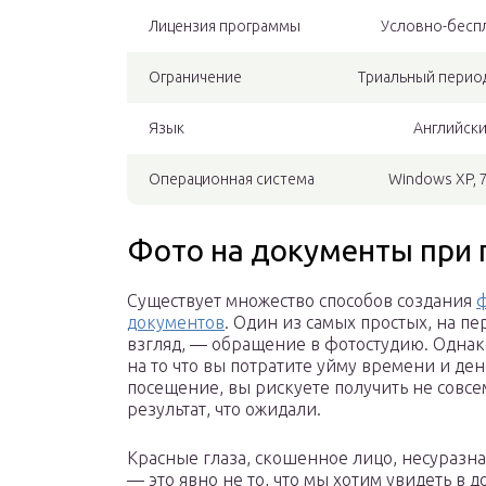
Лицензия программы
Условно-бесп
Ограничение
Триальный период
Язык
Английск
Операционная система
Windows XP, 7
Фото на документы при 
Существует множество способов создания
ф
документов
. Один из самых простых, на п
взгляд, — обращение в фотостудию. Однак
на то что вы потратите уйму времени и ден
посещение, вы рискуете получить не совсе
результат, что ожидали.
Красные глаза, скошенное лицо, несуразна
— это явно не то, что мы хотим увидеть в д