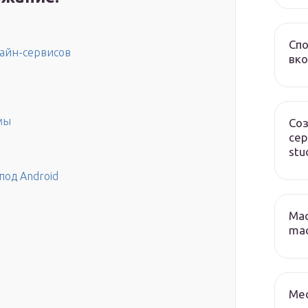
Сп
айн-сервисов
вко
мы
Соз
сер
stu
под Android
Mac
mac
Med