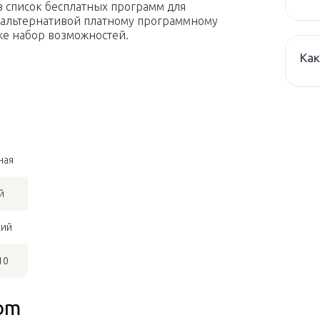
 в список бесплатных программ для
 альтернативой платному программному
же набор возможностей.
Как
ная
й
кий
10
oom