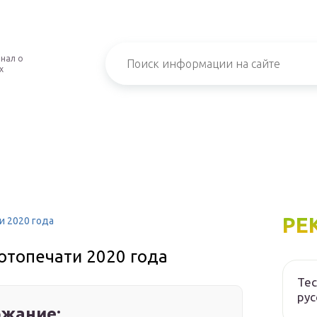
нал о
х
РЕ
и 2020 года
отопечати 2020 года
Tec
рус
жание: