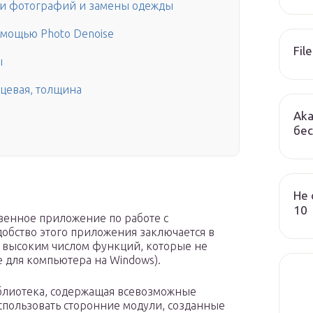
ии фотографий и замены одежды
омощью Photo Denoise
File
ы
нцевая, толщина
Aka
бес
Не 
10
твенное приложение по работе с
добство этого приложения заключается в
 высоким числом функций, которые не
 для компьютера на Windows).
иблиотека, содержащая всевозможные
спользовать сторонние модули, созданные