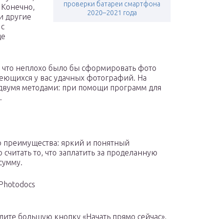
проверки батареи смартфона
 Конечно,
2020–2021 года
и другие
 с
ще
, что неплохо было бы сформировать фото
меющихся у вас удачных фотографий. На
двумя методами: при помощи программ для
.
го преимущества: яркий и понятный
читать то, что заплатить за проделанную
сумму.
Photodocs
дите большую кнопку «Начать прямо сейчас».